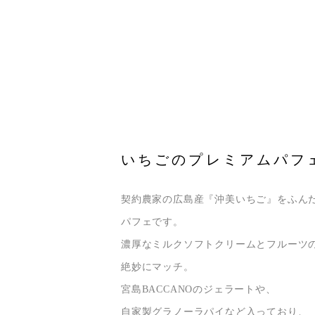
いちごのプレミアムパフ
契約農家の広島産『沖美いちご』をふん
パフェです。
濃厚なミルクソフトクリームとフルーツ
絶妙にマッチ。
宮島BACCANOのジェラートや、
自家製グラノーラパイなど入っており、